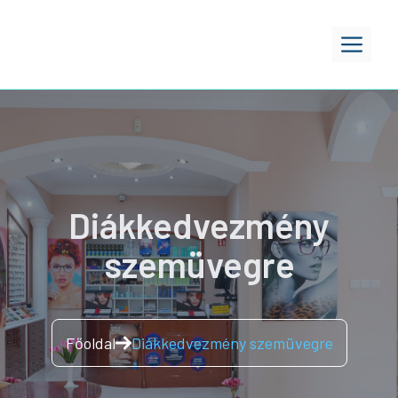
Kilépés
a
ME
tartalomba
Diákkedvezmény
szemüvegre
Főoldal
Diákkedvezmény szemüvegre