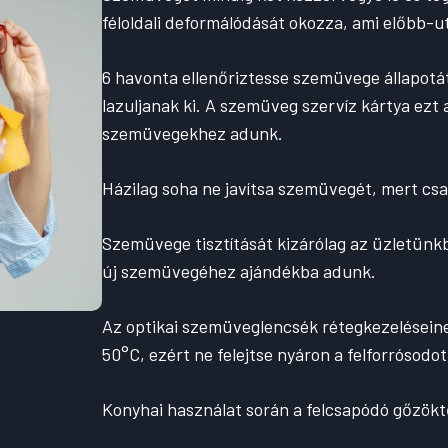
féloldali deformálódását okozza, ami előbb-
6 havonta ellenőriztesse szemüvege állapotát
lazuljanak ki. A szemüveg szervíz kártya ezt a
szemüvegekhez adunk.
Házilag soha ne javítsa szemüvegét, mert cs
Szemüvege tisztítását kizárólag az üzletünk
új szemüvegéhez ajándékba adunk.
Az optikai szemüveglencsék rétegkezeléseine
50°C, ezért ne felejtse nyáron a felforrósod
Konyhai használat során a felcsapódó gőzökt