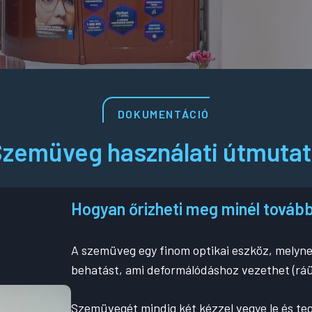
DOKUMENTÁCIÓ
zemüveg használati útmuta
Hogyan őrizheti meg minél tová
A szemüveg egy finom optikai eszköz, melyne
behatást, ami deformálódáshoz vezethet (ráülé
Szemüvegét mindig két kézzel vegye le és teg