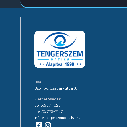
Cím:
Szolnok, Szapáry utca 9.
Elérhetőségek
06-56/371-926
06-20/279-7122
info@tengerszemoptika.hu