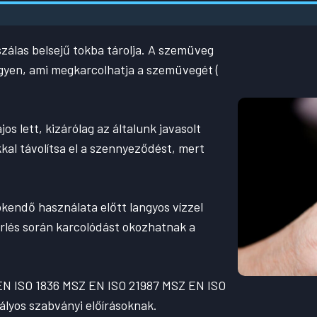
zálas belsejű tokba tárolja. A szemüveg
egyen, ami megkarcolhatja a szemüvegét (
os lett, kizárólag az általunk javasolt
kkal távolítsa el a szennyeződést, mert
tókendő használata előtt langyos vízzel
törlés során karcolódást okozhatnak a
 EN ISO 1836 MSZ EN ISO 21987 MSZ EN ISO
lyos szabványi előírásoknak.