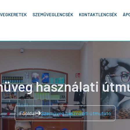
VEGKERETEK
SZEMÜVEGLENCSÉK
KONTAKTLENCSÉK
ÁP
üveg használati útm
Főoldal
Szemüveg használati útmutató