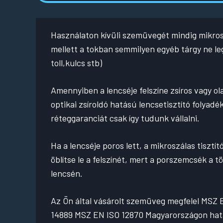
Használaton kívüli szemüvegét mindig mikros
mellett a tokban semmilyen egyéb tárgy ne l
toll,kulcs stb)
Amennyiben a lencséje felszíne zsíros vagy olaj
optikai zsíroldó hatású lencsetisztító folyadé
réteggaranciát csak így tudunk vállalni.
Ha a lencséje poros lett, a mikroszálas tisztí
öblítse le a felszínét, mert a porszemcsék a 
lencsén.
Az Ön által vásárolt szemüveg megfelel MSZ
14889 MSZ EN ISO 12870 Magyarországon hatá