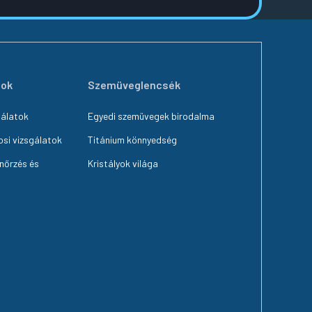
tok
Szemüveglencsék
gálatok
Egyedi szemüvegek birodalma
si vizsgálatok
Titánium könnyedség
nőrzés és
Kristályok világa