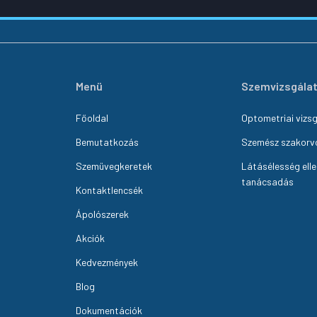
Menü
Szemvizsgála
Főoldal
Optometriai vizs
Bemutatkozás
Szemész szakorvo
Szemüvegkeretek
Látásélesség elle
tanácsadás
Kontaktlencsék
Ápolószerek
Akciók
Kedvezmények
Blog
Dokumentációk