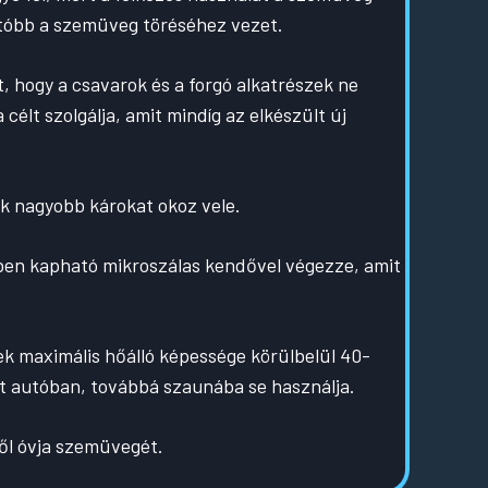
utóbb a szemüveg töréséhez vezet.
, hogy a csavarok és a forgó alkatrészek ne
 célt szolgálja, amit mindíg az elkészült új
ak nagyobb károkat okoz vele.
ben kapható mikroszálas kendővel végezze, amit
k maximális hőálló képessége körülbelül 40-
ott autóban, továbbá szaunába se használja.
ől óvja szemüvegét.