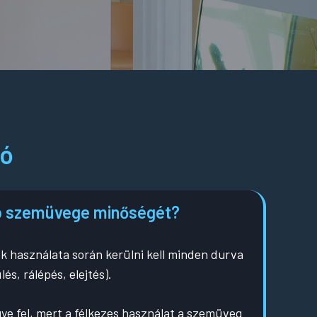
tó
bb szemüvege minőségét?
k használata során kerülni kell minden durva
s, rálépés, elejtés).
ye fel, mert a félkezes használat a szemüveg