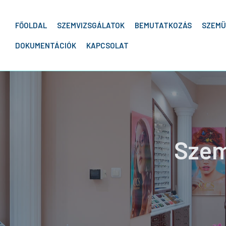
Kilépés
a
FŐOLDAL
SZEMVIZSGÁLATOK
BEMUTATKOZÁS
SZEMÜ
tartalomba
DOKUMENTÁCIÓK
KAPCSOLAT
Szem