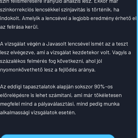
szín felismerésére irányuló analízis lesz. Ekkor már
színkorrekciós lencsékkel színjavítás is történik, ha
indokolt. Amelyik a lencsével a legjobb eredmény érhető el
az felírása kerül.
A vizsgálat végén a Javasolt lencsével ismét az a teszt
lesz elvégezve, ami a vizsgálat kezdetekor volt. Vagyis a
százalékos felmérés fog következni, ahol jól
nyomonkövethető lesz a fejlődés aránya.
Az eddigi tapasztalatok alapján sokszor 90%-os
előrelépésre is lehet számítani, ami már tökéletesen
megfelel mind a pályaválasztási, mind pedig munka
alkalmassági vizsgálatok esetén.